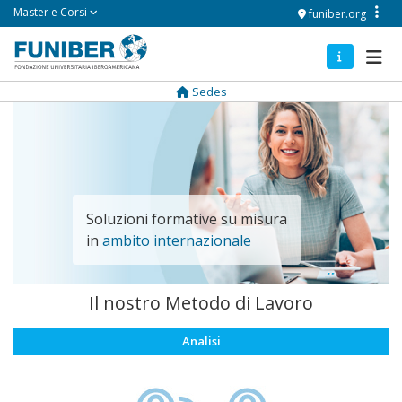
Salta
Master e Corsi
funiber.org
al
contenuto
Navegación
principale
principal
Sedes
Soluzioni formative su misura
Formazione e Consulenza
in
dirette ad
ambito internazionale
imprese e governi
Il nostro Metodo di Lavoro
Analisi